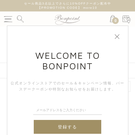
遅れが
セール商品3点以上でさらに10%OFFクーポン配布中
新
【PROMOTION CODE】 more10
0
GIRL PRODUCTS
WELCOME TO
BONPOINT
絞り込み検索
公式オンラインストアでのセール＆キャンペーン情報、
バー
スデークーポンや特別なお知らせをお届けします。
登録する