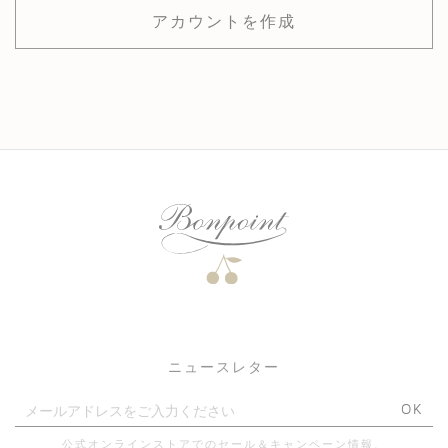
、当社に帰属又はライセンスされているものです。そのため
アカウントを作成
本サイトが提供しているサービスを除き、
当社の承諾なくして本サイトのロゴ、デザイン、製品、記
事、写真、イラストレーション等のダウンロード、
複製、修正、賃貸、借与、送信又は表示などを禁止します。
また、当社の承諾なく本サイト上の素材を販売したり、
有償で配布したりすることも法律上禁じられています。
「Bonpoint | ボンポワン オフィシャルサイト」には、
本サイト取り扱いブランドに関する外部サイトに掲載された
コンテンツを転載させて頂くことがあります。
リンクについて
本サイトへのリンクは、当社からの事前の承諾がある場合に
のみ許諾されます。
商標について
本サイトに表れるすべての商標及びサービスマークは、当社
又は当社の関連会社が所有し、
ニュースレター
又はライセンスその他の正当な権限にもとづき使用する商標
です。これらを無断で使用することを禁止します。
OK
クッキーについて
公式オンラインストアでのセール＆キャンペーン情報、