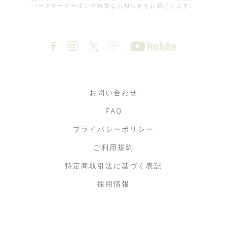
当社は、本サイトにおいて、お客さまごとにカスタマイズさ
バースデークーポンや特別なお知らせをお届けします。
れたサービスを提供するにあたり、
お客さまが便利に御利用いただけるようにクッキー
(Cookie)*を使用することがあります。
このクッキーは、お客さまがカスタマイズされたページへア
クセスした時、またはログインするときに設定されます。
また、本サイトの訪問者から、クッキーに含まれる当サイト
上での視聴行動についての全体傾向やパターン等の
情報を収集する場合や広告掲載にクッキーを使用することが
お問い合わせ
あります。収集した情報は、当社、
または当社が調査分析作業を委託する会社及び広告配信を委
FAQ
託する会社がアクセス傾向を分析し、
より良いお客さまサービスを提供していくために使用致しま
プライバシーポリシー
す。
ご利用規約
*クッキー (Cookie) とは、ウェブサイトが記録を保持する
目的で、利用者のコンピュータのハードディスクに
特定商取引法に基づく表記
送付する小さなテキストファイルです。クッキーを利用する
と、本サイトを再度訪問された際などにおいて、
採用情報
ウェブ利用をより有益なものにできます。クッキーの使用は
業界の標準となっており、多くのサイトで、
利用者に有益な機能を提供する目的でクッキーが使用されて
います。