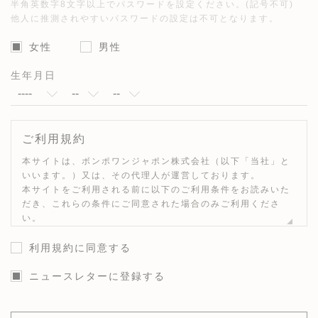
半角英数字8文字以上でパスワードを設定ください。(記号不可)
他人に推測されやすいパスワードの設定は不可となります。
女性
男性
生年月日
ご利用規約
本サイトは、ボンポワンジャポン株式会社（以下「当社」と
いいます。）又は、その代理人が運営しております。
本サイトをご利用される前に以下のご利用条件をお読みいた
だき、これらの条件にご同意された場合のみご利用くださ
い。
本サイトをご利用されたことによって、お客さまは本規約に
同意したものとみなされます。
利用規約に同意する
著作権について
ニュースレターに登録する
本サイトに掲載された内容に関する全ての権利は、
「Bonpoint | ボンポワン オフィシャルサイト」に掲載され
た内容を除き