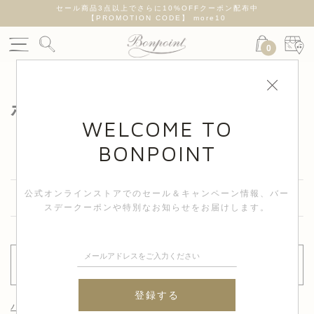
遅れが
セール商品3点以上でさらに10%OFFクーポン配布中
新
【PROMOTION CODE】 more10
0
ボンポワンのお客様
WELCOME TO
BONPOINT
公式オンラインストアでのセール＆キャンペーン情報、
バー
スデークーポンや特別なお知らせをお届けします。
ログイン
登録する
パスワードを忘れた方はこちらから