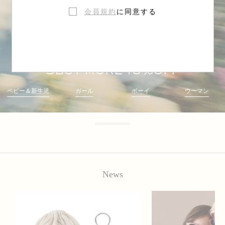
会員規約
に同意する
3BUY MORE 10%OFF
ベビー＆新生児
ガール
ボーイ
ウーマン
News