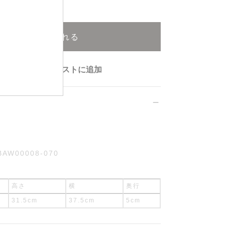
再入荷申込可能
カートに入れる
ウィッシュリストに追加
BAW00008-070
高さ
横
奥行
31.5cm
37.5cm
5cm