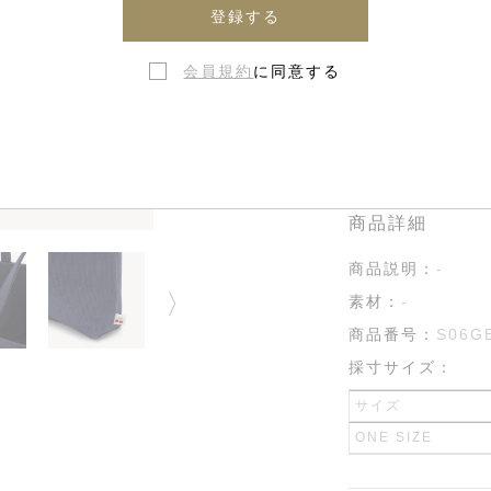
在庫なし・
登録する
会員規約
に同意する
商品詳細
商品説明：
-
素材：
-
商品番号：
S06G
採寸サイズ：
サイズ
ONE SIZE