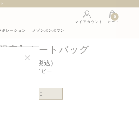
ント
0
マイアカウント
カート
ラボレーション
メゾンボンポワン
限定】トートバッグ
27,500円(税込)
カラー : ネイビー
ONE SIZE