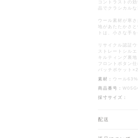
コントラストの効
品でクラシカルな
ウール素材が寒さ
地があたたかさと
トは、小さな手を
リサイクル認証ウ
ストレートシルエ
キルティング裏地
フロントボタン仕
パッチポケット×
素材：
ウール63%
商品番号：
W05G
採寸サイズ：
配送