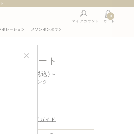
ント
0
マイアカウント
カート
ラボレーション
メゾンボンポワン
ロングコート
112,090円(税込)～
カラー : ピンク
サイズ :
サイズガイド