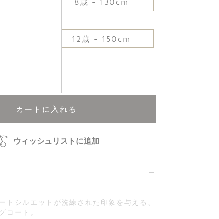
10cm
8歳 - 130cm
40cm
12歳 - 150cm
再入荷申込可能
カートに入れる
ウィッシュリストに追加
ートシルエットが洗練された印象を与える、
グコート。