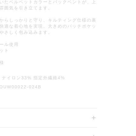
いたベルベットカラーとバックベントが、上
雰囲気を引き立てます。
からしっかりと守り、キルティング仕様の裏
快適な着心地を実現。大きめのパッチポケッ
やさしく包み込みます。
ール使用
ット
様
2
 ナイロン33% 指定外繊維4%
OUW00022-024B