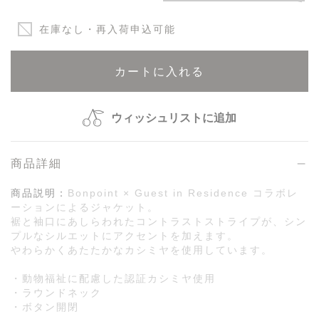
在庫なし・再入荷申込可能
カートに入れる
ウィッシュリストに追加
商品詳細
商品説明：
Bonpoint × Guest in Residence コラボレ
ーションによるジャケット。
裾と袖口にあしらわれたコントラストストライプが、シン
プルなシルエットにアクセントを加えます。
やわらかくあたたかなカシミヤを使用しています。
・動物福祉に配慮した認証カシミヤ使用
・ラウンドネック
・ボタン開閉