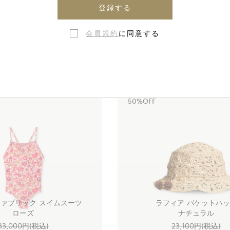
登録する
ホームキャンドル スペシャルエ
ー ドゥ ボンポワン
会員規約
に同意する
ット(フェイス&ボディ)
ミルク
23,650円(税込)
9,680円(税込)
50%OFF
ァブリック スイムスーツ
ラフィア バケットハ
ローズ
ナチュラル
33,000円(税込)
23,100円(税込)