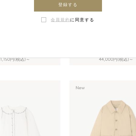
登録する
会員規約
に同意する
ブルゾン
ピーターパンカラー ニ
ブルー
エクリュ
51,150円(税込)
～
44,000円(税込)
～
New