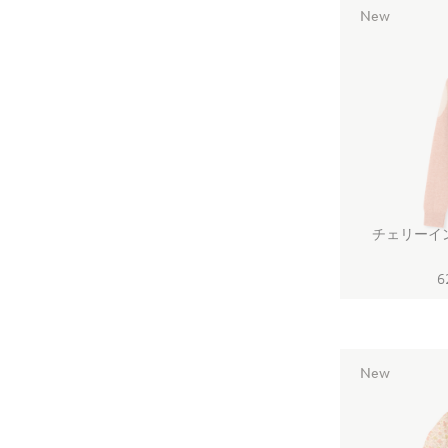
New
チェリーイ
6
New