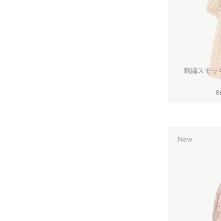
刺繍スモッ
8
New