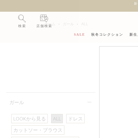
新
ホーム
ホーム
ガール
ガール
ALL
ALL
検索
店舗検索
SALE
秋冬コレクション
新生
ガール
New
LOOKから見る
ALL
ドレス
カットソー・ブラウス