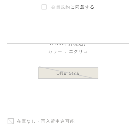
会員規約
に同意する
ミトン(オーガニック素材)
8,690円(税込)
カラー : エクリュ
ONE SIZE
在庫なし・再入荷申込可能