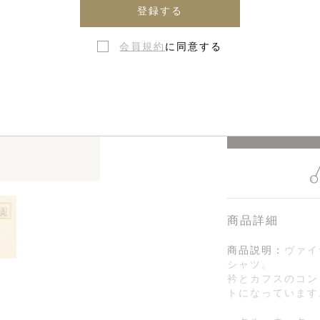
8歳 - 1
登録する
12歳 - 1
会員規約
に同意する
在庫なし・
商品詳細
商品説明：
ヴァイ
シャツ。
衿とカフスのコン
トになっています