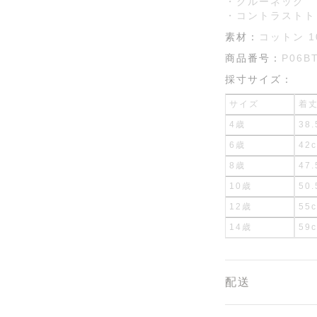
・クルーネック
・コントラストト
素材：
コットン 1
商品番号：
P06B
採寸サイズ：
サイズ
着
4歳
38.
6歳
42
8歳
47.
10歳
50.
12歳
55
14歳
59
配送