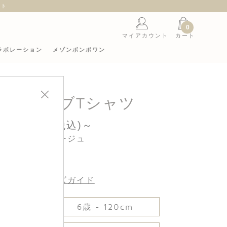
ント
0
マイアカウント
カート
ラボレーション
メゾンボンポワン
フスリーブTシャツ
17,600円(税込)～
カラー : ベージュ
サイズ :
サイズガイド
10cm
6歳 - 120cm