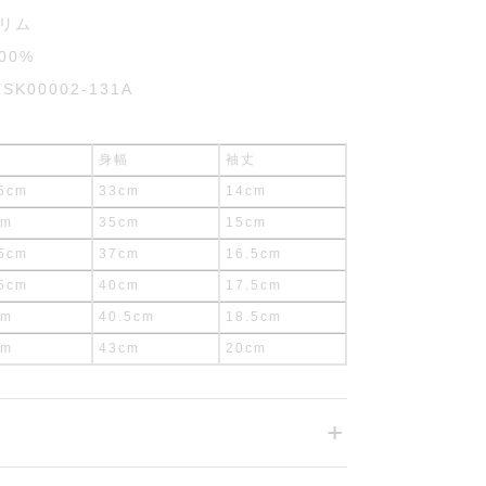
リム
00%
TSK00002-131A
丈
身幅
袖丈
5cm
33cm
14cm
cm
35cm
15cm
5cm
37cm
16.5cm
5cm
40cm
17.5cm
cm
40.5cm
18.5cm
cm
43cm
20cm