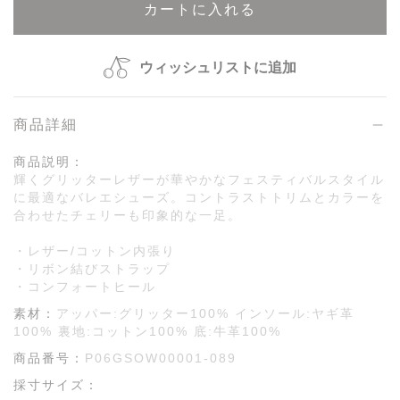
カートに入れる
ウィッシュリストに追加
商品詳細
商品説明：
輝くグリッターレザーが華やかなフェスティバルスタイル
に最適なバレエシューズ。コントラストトリムとカラーを
合わせたチェリーも印象的な一足。
・レザー/コットン内張り
・リボン結びストラップ
・コンフォートヒール
素材：
アッパー:グリッター100% インソール:ヤギ革
100% 裏地:コットン100% 底:牛革100%
商品番号：
P06GSOW00001-089
採寸サイズ：