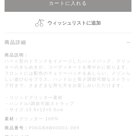
カートに入れる
ウィッシュリストに追加
商品詳細
商品説明：
ハート型のトランクをイメージしたハンドバッグ。グリッ
ターのきらめきが、コーディネートを華やかに彩ります。
フロントには配色のチェリーパッチをあしらい、メゾンら
しい遊び心をプラス。ハンドルと長さ調節可能なストラッ
プ付きで、さまざまな持ち方をお楽しみいただけます。
・リジッドグリッター素材
・ハンドル/調節可能ストラップ
・サイズ:13.5×12×5.5cm
素材：
グリッター 100%
商品番号：
P06GBAW00001-089