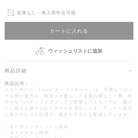
在庫なし・再入荷申込可能
カートに入れる
ウィッシュリストに追加
商品詳細
商品説明：
ベビー向けの「Lisou オーバーオール」は、可憐なフロー
ラル柄が魅力の、快適さと愛らしさを兼ね備えた一着。軽
やかなリバティファブリックと華奢なストラップが、陽ざ
しに映える爽やかなスタイルを演出します。アンクル部分
に施されたゴム仕様で、動きやすさにも配慮しています。
・オーガニックコットン素材
・サイドボタン開閉