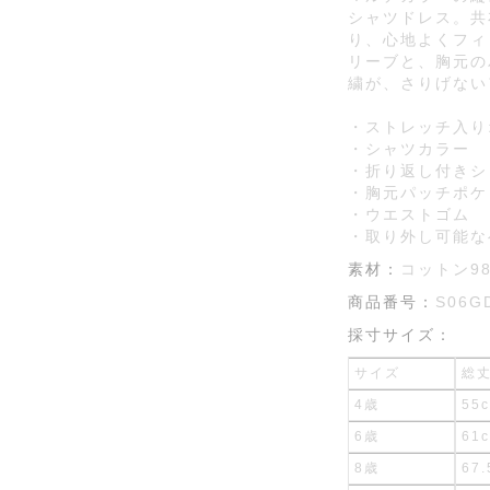
シャツドレス。共
り、心地よくフィ
リーブと、胸元の
繍が、さりげない
・ストレッチ入り
・シャツカラー
・折り返し付きシ
・胸元パッチポケ
・ウエストゴム
・取り外し可能な
素材：
コットン9
商品番号：
S06G
採寸サイズ：
サイズ
総
4歳
55
6歳
61
8歳
67.