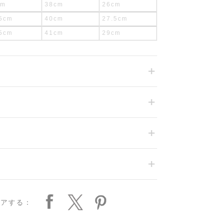
cm
38cm
26cm
5cm
40cm
27.5cm
5cm
41cm
29cm
ェアする：