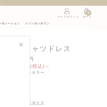
ント
0
マイアカウント
カート
ラボレーション
メゾンボンポワン
ッカー シャツドレス
51,700円
ale 25,850円(税込)～
カラー : マルチカラー
サイズ :
サイズガイド