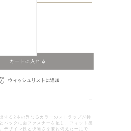
再入荷申込可能
カートに入れる
ウィッシュリストに追加
出する2本の異なるカラーのストラップが特
とバックに面ファスナーを配し、フィット感
。デザイン性と快適さを兼ね備えた一足で