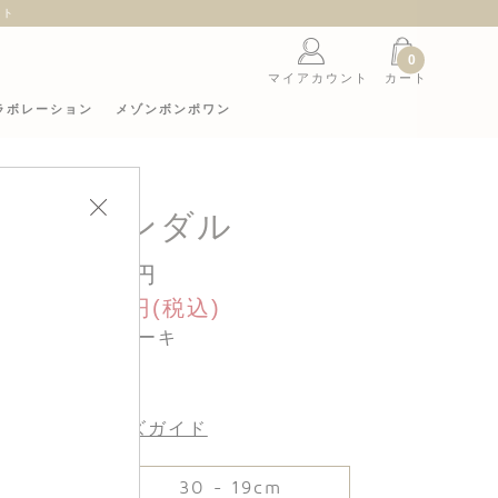
ント
0
マイアカウント
カート
ラボレーション
メゾンボンポワン
レザーサンダル
39,600円
sale 19,800円(税込)
カラー : カーキ
サイズ :
サイズガイド
.6cm
30 - 19cm