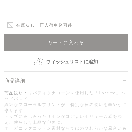
在庫なし・再入荷申込可能
カートに入れる
ウィッシュリストに追加
商品詳細
商品説明：
リバティタナローンを使用した「Lorette」ヘ
ッドバンド。
繊細なフローラルプリントが、特別な日の装いを華やかに
彩ります。
トップにあしらったリボンがほどよいボリューム感を添
え、愛らしく上品な印象に。
オーガニックコットン素材ならではのやわらかな風合いも