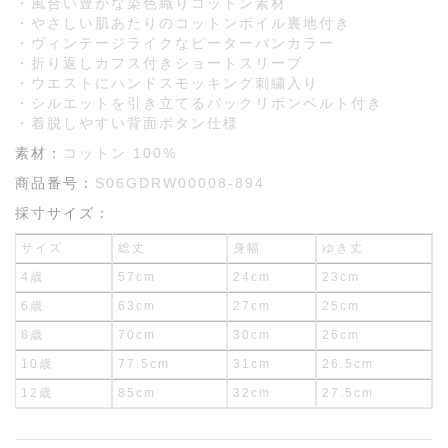
・風合い豊かな染色織りコットン素材
・やさしい肌あたりのコットンボイル裏地付き
・ヴィンテージライクなピーターパンカラー
・折り返しカフス付きショートスリーブ
・ウエストにハンドスモッキング刺繍入り
・シルエットを引き立てるバックリボンベルト付き
・着脱しやすい背面ボタン仕様
素材：
コットン 100%
商品番号：
S06GDRW00008-894
採寸サイズ：
サイズ
総丈
身幅
ゆき丈
4歳
57cm
24cm
23cm
6歳
63cm
27cm
25cm
8歳
70cm
30cm
26cm
10歳
77.5cm
31cm
26.5cm
12歳
85cm
32cm
27.5cm