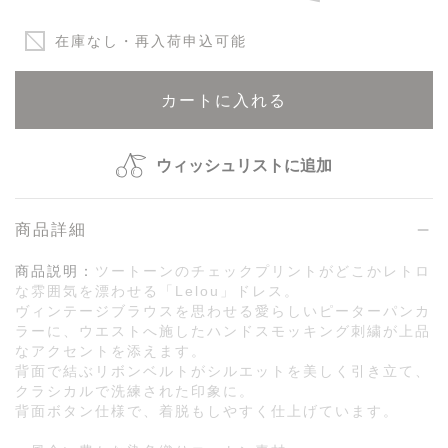
在庫なし・再入荷申込可能
カートに入れる
ウィッシュリストに追加
商品詳細
商品説明：
ツートーンのチェックプリントがどこかレトロ
な雰囲気を漂わせる「Lelou」ドレス。
ヴィンテージブラウスを思わせる愛らしいピーターパンカ
ラーに、ウエストへ施したハンドスモッキング刺繍が上品
なアクセントを添えます。
背面で結ぶリボンベルトがシルエットを美しく引き立て、
クラシカルで洗練された印象に。
背面ボタン仕様で、着脱もしやすく仕上げています。