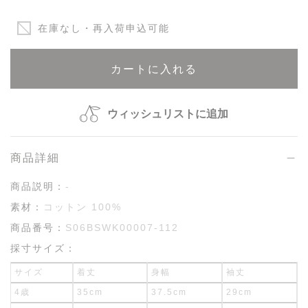
在庫なし・再入荷申込可能
カートに入れる
ウィッシュリストに追加
商品詳細
商品説明：
-
素材：
コットン 100%
商品番号：
S06BSWK00007-112
採寸サイズ：
サイズ
着丈
身幅
袖丈
4歳
35cm
37.5cm
29cm