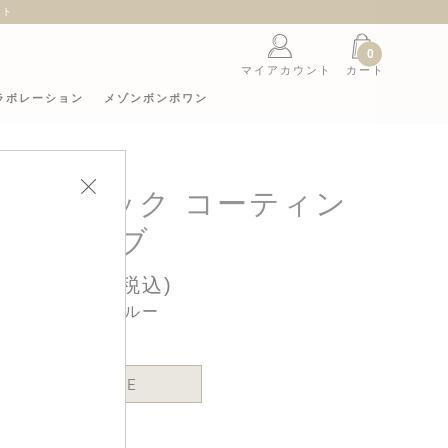
ント
0
マイアカウント
カート
ラボレーション
メゾンボンポワン
ァブリック コーティン
グ ビブ
16,500円(税込)
カラー : ブルー
ONE SIZE