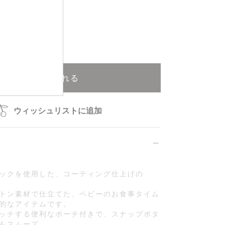
再入荷申込可能
カートに入れる
ウィッシュリストに追加
ックを使用した、コーティング仕上げの
トン素材で仕立てた、ベビーのお食事タイム
的なアイテムです。
ッチする便利なポーチ付きで、スナップボタ
もスムーズ。