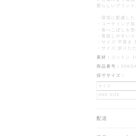
愛らしいプリント
・環境に配慮した
・コーティング加
・食べこぼしを受
・着脱しやすいス
・サイズ:平置き 33.
・サイズ:折りたたみ時
素材：
コットン 1
商品番号：
S06O
採寸サイズ：
サイズ
ONE SIZE
配送