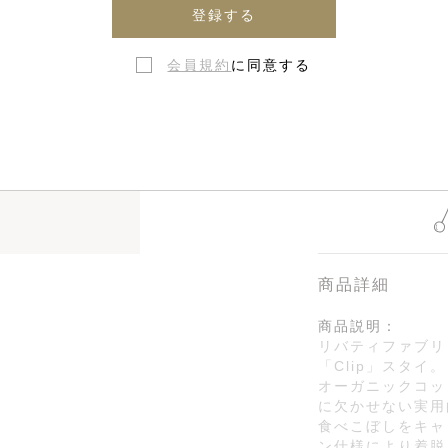
登録する
会員規約
に同意する
在庫なし・
商品詳細
商品説明：
リバティファブリ
「Clip」スタイ。
オーガニックコッ
に欠かせない実用
食べこぼしをキャ
ン仕様により着脱