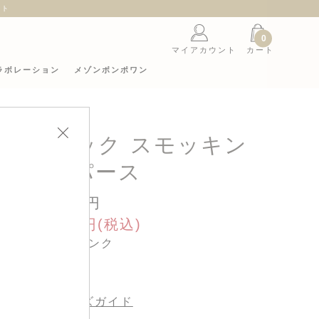
ント
0
マイアカウント
カート
ラボレーション
メゾンボンポワン
ァブリック スモッキン
グ ロンパース
39,600円
sale 19,800円(税込)
カラー : ピンク
サイズ :
サイズガイド