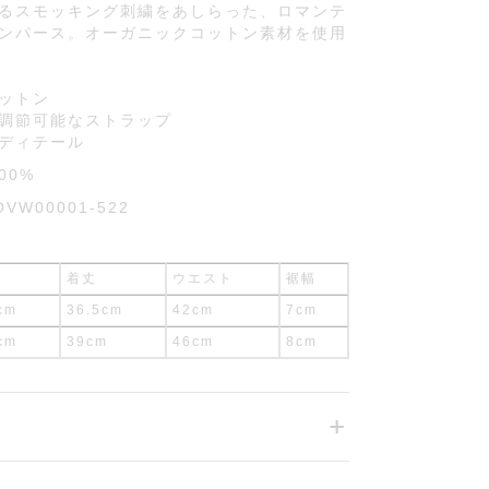
るスモッキング刺繍をあしらった、ロマンテ
ンパース。オーガニックコットン素材を使用
ットン
調節可能なストラップ
ディテール
00%
OVW00001-522
着丈
ウエスト
裾幅
cm
36.5cm
42cm
7cm
cm
39cm
46cm
8cm