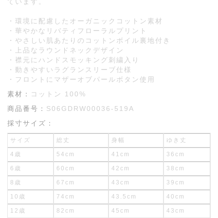
ています。
・環境に配慮したオーガニックコットン素材
・華やかなリバティフローラルプリント
・やさしい肌あたりのコットンボイル裏地付き
・上品なラウンドネックデザイン
・襟元にハンドスモッキング刺繍入り
・動きやすいラグランスリーブ仕様
・フロントにマザーオブパールボタン使用
素材：
コットン 100%
商品番号：
S06GDRW00036-519A
採寸サイズ：
サイズ
総丈
身幅
ゆき丈
4歳
54cm
41cm
36cm
6歳
60cm
42cm
38cm
8歳
67cm
43cm
39cm
10歳
74cm
43.5cm
40cm
12歳
82cm
45cm
43cm