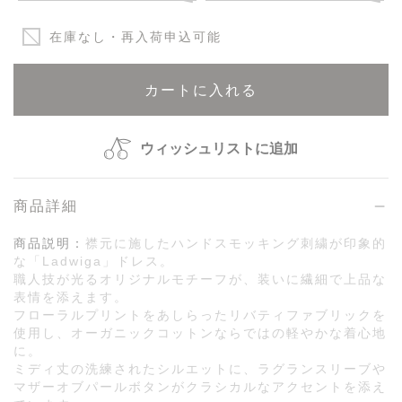
在庫なし・再入荷申込可能
カートに入れる
ウィッシュリストに追加
商品詳細
商品説明：
襟元に施したハンドスモッキング刺繍が印象的
な「Ladwiga」ドレス。
職人技が光るオリジナルモチーフが、装いに繊細で上品な
表情を添えます。
フローラルプリントをあしらったリバティファブリックを
使用し、オーガニックコットンならではの軽やかな着心地
に。
ミディ丈の洗練されたシルエットに、ラグランスリーブや
マザーオブパールボタンがクラシカルなアクセントを添え