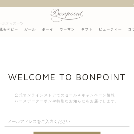
新作のお洋服を55,000円(税込)以上ご購入いただくとオリジナルチャームをプレゼ
ーボディスーツ
児&ベビー
ガール
ボーイ
ウーマン
ギフト
ビューティー
コ
ピーターパ
WELCOME TO BONPOINT
公式オンラインストアでのセール＆キャンペーン情報、
バースデークーポンや特別なお知らせをお届けします。
6ヶ月 - 