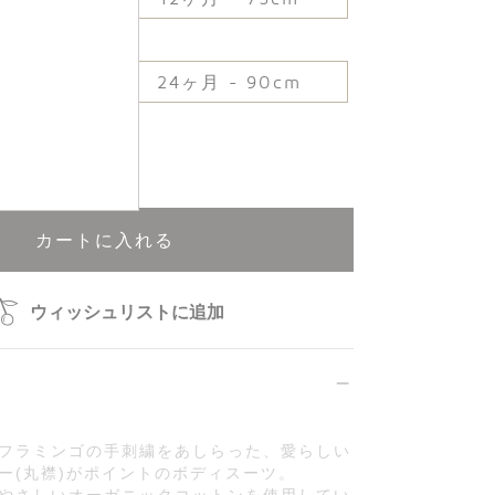
80cm
24ヶ月 - 90cm
再入荷申込可能
カートに入れる
ウィッシュリストに追加
フラミンゴの手刺繍をあしらった、愛らしい
ー(丸襟)がポイントのボディスーツ。