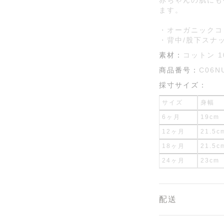
赤ちゃんの肌にも
ます。
・オーガニックコ
・背中/股下スナ
素材：
コットン 1
商品番号：
C06N
採寸サイズ：
サイズ
身幅
6ヶ月
19cm
12ヶ月
21.5c
18ヶ月
21.5c
24ヶ月
23cm
配送