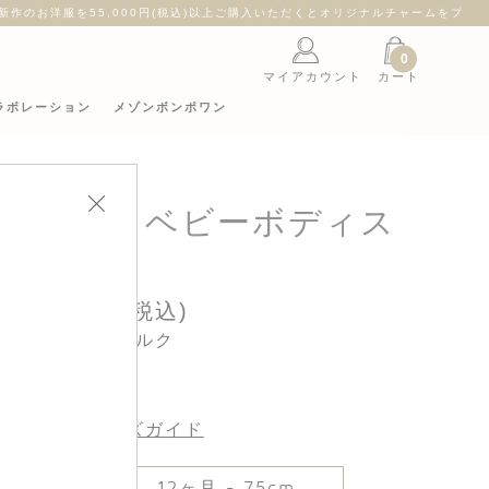
ント
0
マイアカウント
カート
ラボレーション
メゾンボンポワン
ンカラー ベビーボディス
ーツ
20,900円(税込)
カラー : ミルク
サイズ :
サイズガイド
12ヶ月 - 75cm
70cm