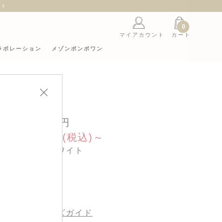
ント
0
マイアカウント
カート
ラボレーション
メゾンボンポワン
TEE
20,900円
ale 10,450円(税込)～
カラー : ホワイト
サイズ :
サイズガイド