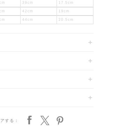
cm
39cm
17.5cm
cm
42cm
19cm
cm
44cm
20.5cm
ェアする：