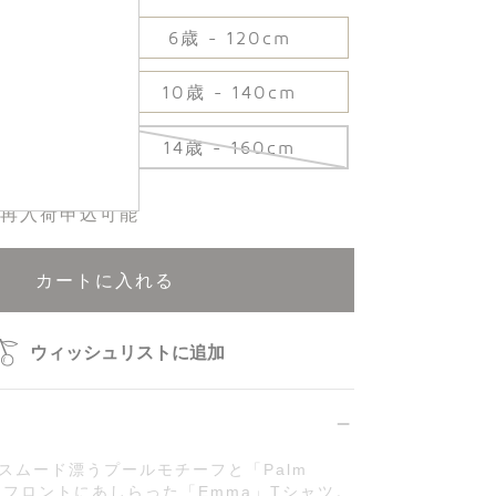
10cm
6歳 - 120cm
30cm
10歳 - 140cm
50cm
14歳 - 160cm
再入荷申込可能
カートに入れる
ウィッシュリストに追加
スムード漂うプールモチーフと「Palm
ゴをフロントにあしらった「Emma」Tシャツ。