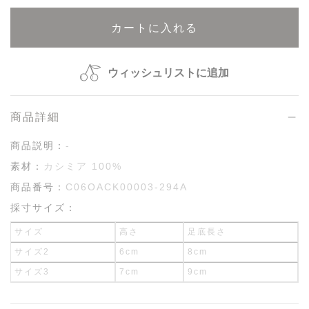
カートに入れる
ウィッシュリストに追加
商品詳細
商品説明：
-
素材：
カシミア 100%
商品番号：
C06OACK00003-294A
採寸サイズ：
サイズ
高さ
足底長さ
サイズ2
6cm
8cm
サイズ3
7cm
9cm