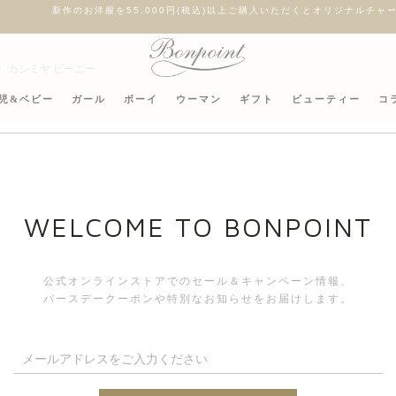
作のお洋服を55,000円(税込)以上ご購入いただくとオリジナルチャームをプレゼ
dence〉カシミヤ ビーニー
児&ベビー
ガール
ボーイ
ウーマン
ギフト
ビューティー
コ
〈Bon
Resid
WELCOME TO BONPOINT
公式オンラインストアでのセール＆キャンペーン情報、
バースデークーポンや特別なお知らせをお届けします。
サイズ