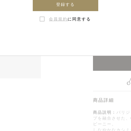
登録する
会員規約
に同意する
在庫なし・
商品詳細
商品説明：
パリジ
プを融合させた、Gu
ビーニー。
しなやかなカシミ