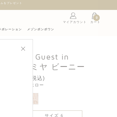
ント
0
マイアカウント
カート
ラボレーション
メゾンボンポワン
point × Guest in
ence〉カシミヤ ビーニー
29,590円(税込)
カラー : イエロー
 5
サイズ 6