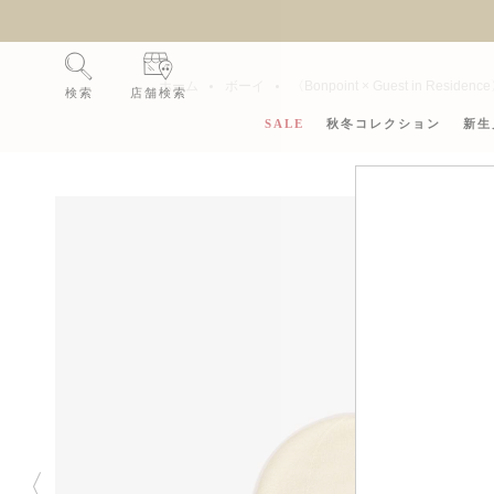
新
ホーム
ボーイ
〈Bonpoint × Guest in Resi
検索
店舗検索
SALE
秋冬コレクション
新生