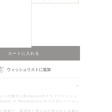
再入荷申込可能
カートに入れる
ウィッシュリストに追加
ャンの魅力とBonpointのクラフツマンシッ
est in Residenceとのコラボレーション
ヤ素材で、保温性と柔らかな肌ざわりを兼ね