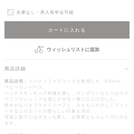
在庫なし・再入荷申込可能
カートに入れる
ウィッシュリストに追加
商品詳細
商品説明：
リバティファブリックを使用した「Edelili」
ベビーロンパース。
ハンドスモッキング刺繍を施し、ボンポワンならではのク
ラフツマンシップを感じさせる一着に仕上げました。
軽やかなバタフライスリーブと、太ももにやさしくフィッ
トするシルエットが愛らしい印象を演出。
背面と股下にはボタンを配し、お着替えもスムーズに行え
ます。