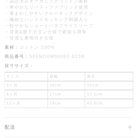
・認証済みオーガニックコットン素材
・華やかなリバティファブリック使用
・着まわしやすいクルーネックデザイン
・繊細なハンドスモッキング刺繍入り
・軽やかなショートバタフライスリーブ
・背面&股下ボタン仕様で着脱も簡単
・快適な裏地付き仕様
素材：
コットン 100%
商品番号：
S05NOVW00002-523B
採寸サイズ：
サイズ
身幅
着丈
3ヶ月
26cm
34cm
6ヶ月
27cm
37.5cm
12ヶ月
29cm
41.5cm
配送