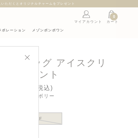
ント
0
マイアカウント
カート
ラボレーション
メゾンボンポワン
ートーバッグ アイスクリ
ームプリント
34,100円(税込)
カラー : アイボリー
ONE SIZE