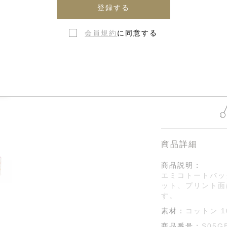
登録する
会員規約
に同意する
在庫なし・
商品詳細
商品説明：
エミコトートバッ
ット、プリント面
す。
素材：
コットン 1
商品番号：
S05G