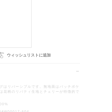
再入荷申込可能
在庫切れ
ウィッシュリストに追加
グはリバーシブルです。無地面はパッチポケ
は花柄のリバティ生地とチェリーが特徴的で
00%
BAW00017-604