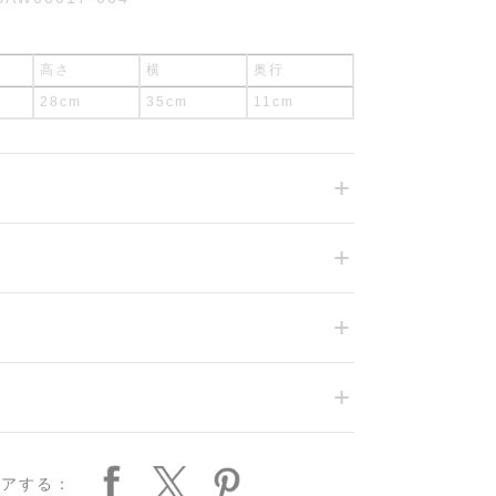
高さ
横
奥行
28cm
35cm
11cm
ェアする：