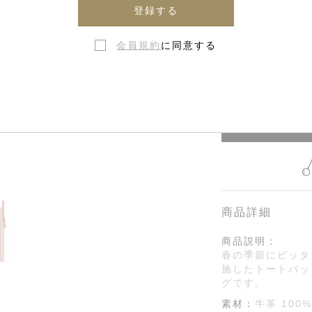
登録する
会員規約
に同意する
在庫なし・
商品詳細
商品説明：
春の季節にピッタ
施したトートバッ
グです。
素材：
牛革 100%