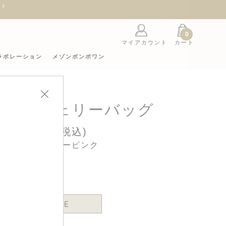
ント
0
マイアカウント
カート
ラボレーション
メゾンボンポワン
限定】チェリーバッグ
27,500円(税込)
カラー : パウダーピンク
ONE SIZE