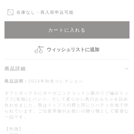
在庫なし・再入荷申込可能
カートに入れる
ウィッシュリストに追加
商品詳細
商品説明：
2024年秋冬コレクション
ギフトボックスにオーガニックコットン製のリブ編みトッ
プス(長袖)とパンツ、そして柔らかい鳥のおもちゃを詰め
合わせました。鳥はトップスの襟と同じリバティ生地で作
られています。ご出産準備やお祝いの贈り物として最適な
一品です。
【特徴】