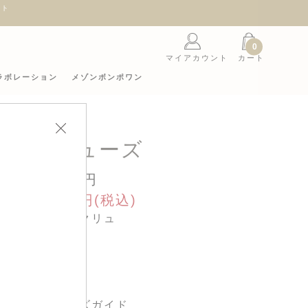
ント
0
マイアカウント
カート
ラボレーション
メゾンボンポワン
ベビーシューズ
21,120円
sale 10,560円(税込)
カラー : エクリュ
サイズ :
サイズガイド