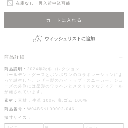
在庫なし・再入荷申込可能
カートに入れる
ウィッシュリストに追加
商品詳細
商品説明：
2024年秋冬コレクション
ゴールデン・グースとボンポワンのコラボレーションによ
って誕生した、レザー製のハイトップ・スニーカー。シュ
ーズの外側には星形のワッペンとメタリックなディテール
が施されています。
素材：
素材 : 牛革 100% 底:ゴム 100%
商品番号：
W04BSNL00002-046
採寸サイズ：
サイズ
幅
ヒール