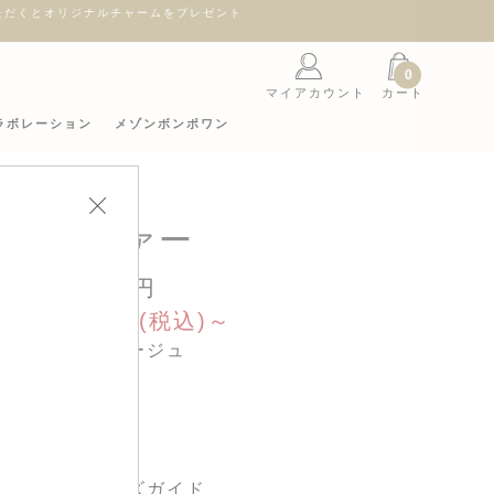
ント
0
マイアカウント
カート
ラボレーション
メゾンボンポワン
ローファー
30,140円
ale 15,070円(税込)～
カラー : ベージュ
サイズ :
サイズガイド