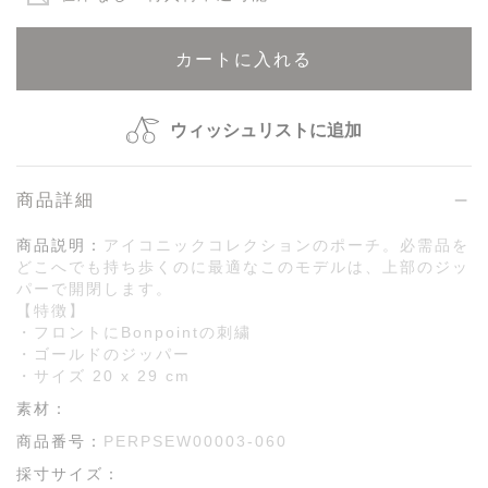
カートに入れる
ウィッシュリストに追加
商品詳細
商品説明：
アイコニックコレクションのポーチ。必需品を
どこへでも持ち歩くのに最適なこのモデルは、上部のジッ
パーで開閉します。
【特徴】
・フロントにBonpointの刺繍
・ゴールドのジッパー
・サイズ 20 x 29 cm
素材：
商品番号：
PERPSEW00003-060
採寸サイズ：