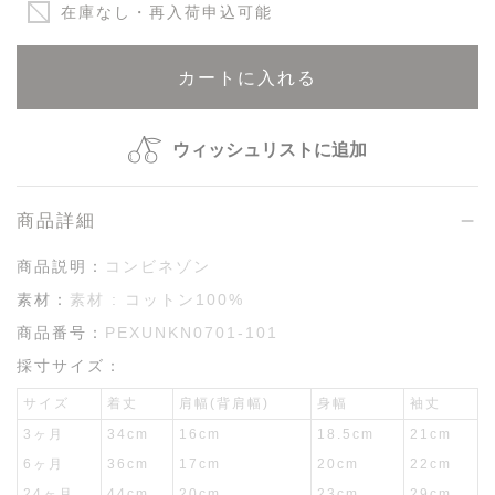
在庫なし・再入荷申込可能
カートに入れる
ウィッシュリストに追加
商品詳細
商品説明：
コンビネゾン
素材：
素材 : コットン100%
商品番号：
PEXUNKN0701-101
採寸サイズ：
サイズ
着丈
肩幅(背肩幅)
身幅
袖丈
3ヶ月
34cm
16cm
18.5cm
21cm
6ヶ月
36cm
17cm
20cm
22cm
24ヶ月
44cm
20cm
23cm
29cm