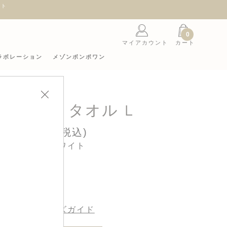
ント
0
マイアカウント
カート
ラボレーション
メゾンボンポワン
ゼパイル タオル L
11,000円(税込)
カラー : ホワイト
サイズ :
サイズガイド