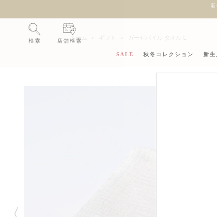
新
ホーム
ギフト
ガーゼパイル タオル L
検索
店舗検索
SALE
秋冬コレクション
新生