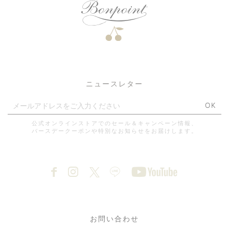
Laundry Bag Gift
4月29日(水)より|全国のブテ
ィックにて子犬のチャームと
大切な方へのメッセージボッ
クスキットをプレゼント
ニュースレター
OK
公式オンラインストアでのセール＆キャンペーン情報、
4月29日(水・祝)より 松屋
母の日ギフトキャンペーン
バースデークーポンや特別なお知らせをお届けします。
銀座店 |1階にてビューティ
ーラインポップアップ開催
のお知らせ
お問い合わせ