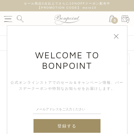
遅れが
セール商品3点以上でさらに10%OFFクーポン配布中
新
【PROMOTION CODE】 more10
0
絞り込み検索
WELCOME TO
BONPOINT
50%OFF
50%OFF
公式オンラインストアでのセール＆キャンペーン情報、
バー
スデークーポンや特別なお知らせをお届けします。
登録する