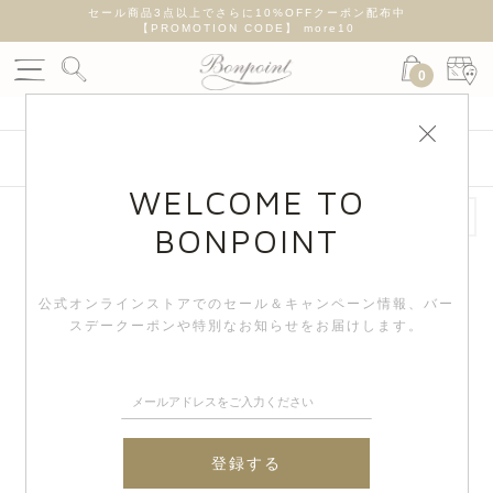
遅れが
セール商品3点以上でさらに10%OFFクーポン配布中
新
【PROMOTION CODE】 more10
0
絞り込み検索
WELCOME TO
BONPOINT
New
New
公式オンラインストアでのセール＆キャンペーン情報、
バー
スデークーポンや特別なお知らせをお届けします。
登録する