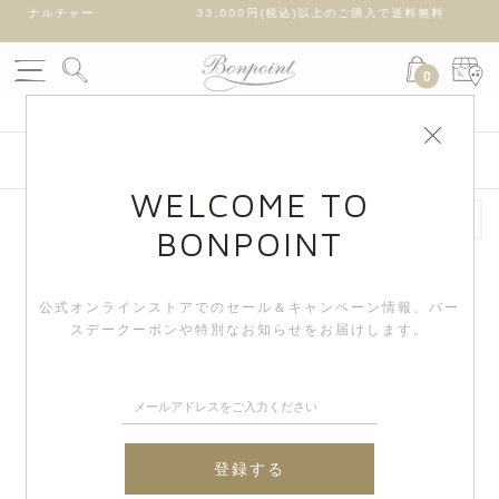
チャー
33,000円(税込)以上のご購入で送料無料
7
0
絞り込み検索
WELCOME TO
BONPOINT
公式オンラインストアでのセール＆キャンペーン情報、
バー
スデークーポンや特別なお知らせをお届けします。
登録する